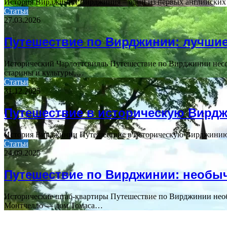
История Вирджинии Вирджиния – один из первых английских к
Статьи
27.03.2026
Путешествие по Вирджинии: лучшие
Исторический Чарлоттсвилль Путешествие по Вирджинии несом
старины и культуры,…
Статьи
31.12.2025
Путешествие в историческую Вирд
История Вирджинии Путешествие в историческую Вирджинию —
Статьи
24.09.2025
Путешествие по Вирджинии: необ
Исторические штаб-квартиры Путешествие по Вирджинии необ
Монтчелло — дом Томаса…
ПОСЛЕДНИЕ СТАТЬИ