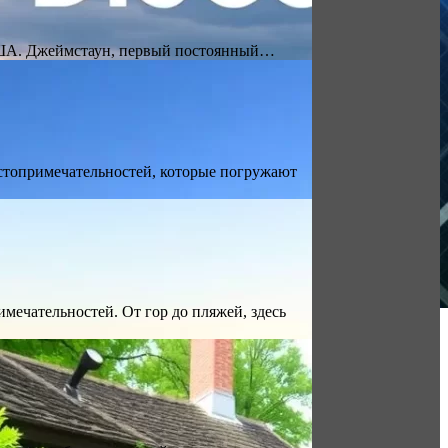
 США. Джеймстаун, первый постоянный…
стопримечательностей, которые погружают
ечательностей. От гор до пляжей, здесь