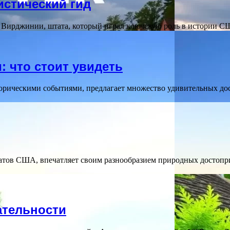
истический гид
дие Вирджинии, штата, который играл ключевую роль в истории
 что стоит увидеть
орическими событиями, предлагает множество удивительных до
ов США, впечатляет своим разнообразием природных достоприм
ательности