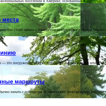
олониальных поселений в Америке, основанный в 1607 году. Э
 места
ненно стоит начать с посещения исторического города Чарлотт
жинию
 это погружение в богатое прошлое американского штата, ко
ычные маршруты
ычно начать с посещения исторических штаб-квартир, которые