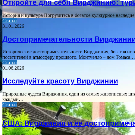
Откройте для себя Вирджинию: тур
История и культура Погрузитесь в богатое культурное насле
Статьи
31.01.2026
Достопримечательности Вирджинии:
Исторические достопримечательности Вирджиния, богатая ист
посетителей в атмосферу прошлого. Монтчелло – дом Томаса…
Статьи
01.06.2026
Исследуйте красоту Вирджинии
Природные чудеса Вирджиния, один из самых живописных штат
каждый…
Статьи
18.12.2025
США: Вирджиния и ее достопримеч