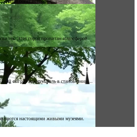
тот штат богат историей,…
свилль. Этот город пропитан атмосферой
торый сыграл важную роль в становлении…
 являются настоящими живыми музеями.