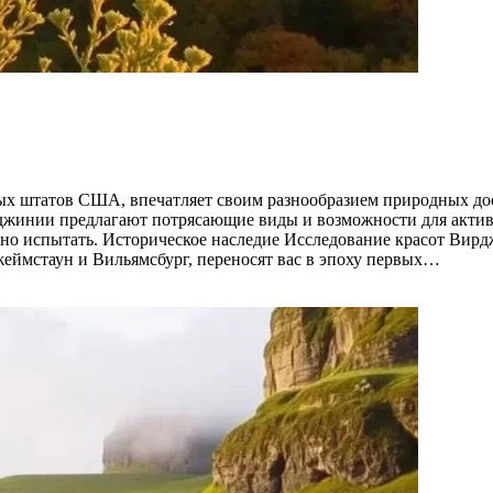
х штатов США, впечатляет своим разнообразием природных дос
рджинии предлагают потрясающие виды и возможности для акти
ожно испытать. Историческое наследие Исследование красот Вир
еймстаун и Вильямсбург, переносят вас в эпоху первых…