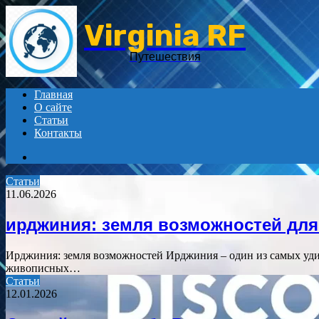
Virginia RF
Путешествия
Главная
О сайте
Статьи
Контакты
Search
for
Статьи
11.06.2026
ирджиния: земля возможностей для
Ирджиния: земля возможностей Ирджиния – один из самых уд
живописных…
Статьи
12.01.2026