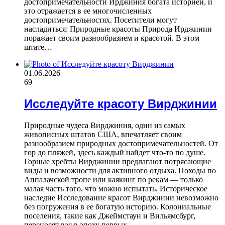
достопримечательности Ирджиния богата историей, и
это отражается в ее многочисленных
достопримечательностях. Посетители могут
насладиться: Природные красоты Природа Ирджинии
поражает своим разнообразием и красотой. В этом
штате…
01.06.2026
69
Исследуйте красоту Вирджинии
Природные чудеса Вирджиния, один из самых
живописных штатов США, впечатляет своим
разнообразием природных достопримечательностей. От
гор до пляжей, здесь каждый найдет что-то по душе.
Горные хребты Вирджинии предлагают потрясающие
виды и возможности для активного отдыха. Походы по
Аппалачской тропе или каякинг по рекам — только
малая часть того, что можно испытать. Историческое
наследие Исследование красот Вирджинии невозможно
без погружения в ее богатую историю. Колониальные
поселения, такие как Джеймстаун и Вильямсбург,
переносят вас в эпоху первых…