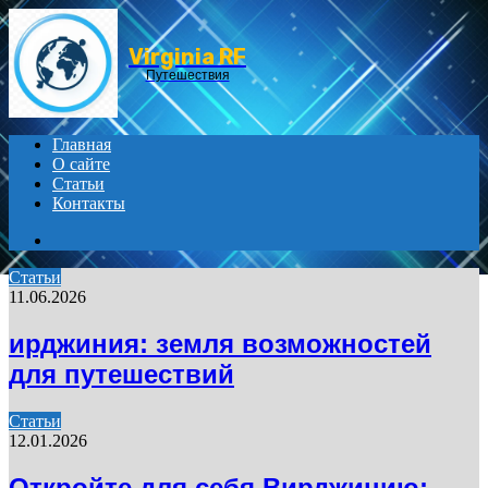
Menu
Virginia RF
Путешествия
Главная
О сайте
Статьи
Контакты
Search
for
Статьи
11.06.2026
ирджиния: земля возможностей
для путешествий
Статьи
12.01.2026
Откройте для себя Вирджинию: