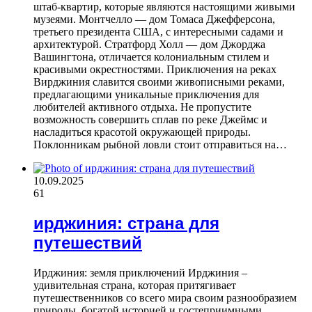
штаб-квартир, которые являются настоящими живыми
музеями. Монтчелло — дом Томаса Джефферсона,
третьего президента США, с интересными садами и
архитектурой. Стратфорд Холл — дом Джорджа
Вашингтона, отличается колониальным стилем и
красивыми окрестностями. Приключения на реках
Вирджиния славится своими живописными реками,
предлагающими уникальные приключения для
любителей активного отдыха. Не пропустите
возможность совершить сплав по реке Джеймс и
насладиться красотой окружающей природы.
Поклонникам рыбной ловли стоит отправиться на…
10.09.2025
61
ирджиния: страна для
путешествий
Ирджиния: земля приключений Ирджиния –
удивительная страна, которая притягивает
путешественников со всего мира своим разнообразием
природы, богатой историей и гостеприимными