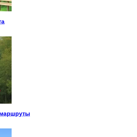
та
 маршруты