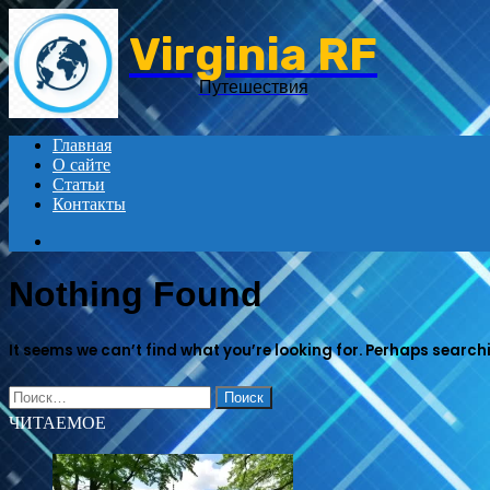
Virginia RF
Путешествия
Главная
О сайте
Статьи
Контакты
Search
for
Nothing Found
It seems we can’t find what you’re looking for. Perhaps search
Найти:
ЧИТАЕМОЕ