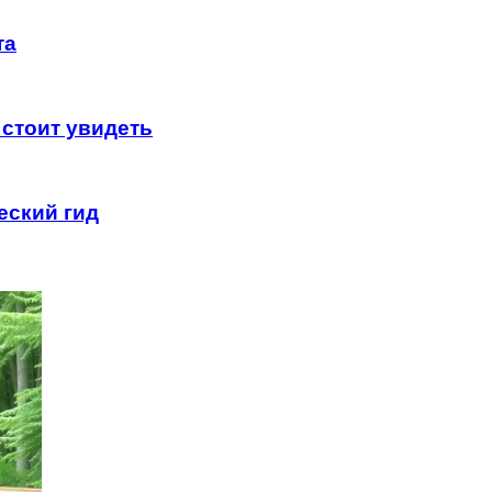
та
стоит увидеть
еский гид