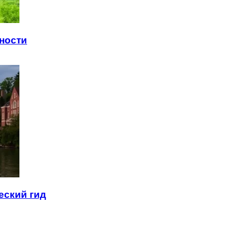
ности
еский гид